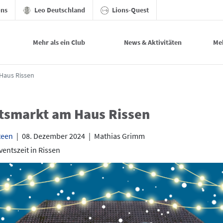
ons
Leo Deutschland
Lions-Quest
Mehr als ein Club
News & Aktivitäten
Me
urg-Klövensteen
Haus Rissen
tsmarkt am Haus Rissen
teen
|
08. Dezember 2024
|
Mathias Grimm
entszeit in Rissen