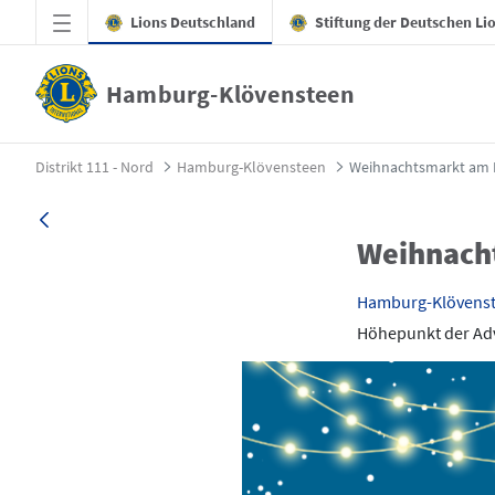
Zum Hauptinhalt springen
Lions Deutschland
Stiftung der Deutschen Li
Hamburg-Klövensteen
Weihnachtsmarkt am Haus Rissen - Hamb
Distrikt 111 - Nord
Hamburg-Klövensteen
Weihnachtsmarkt am 
Weihnach
Hamburg-Klövens
Höhepunkt der Adv