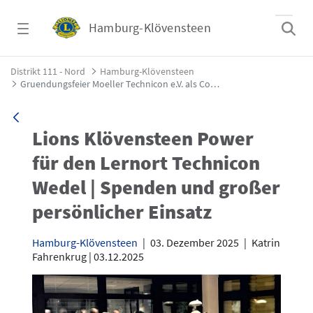
Zum Hauptinhalt springen
Hamburg-Klövensteen
Gruendungsfeier Moeller Technicon e.V. al
Distrikt 111 - Nord
Hamburg-Klövensteen
Gruendungsfeier Moeller Technicon e.V. als Copartner 28.11.2025
Lions Klövensteen Power
für den Lernort Technicon
Wedel | Spenden und großer
persönlicher Einsatz
Hamburg-Klövensteen
|
03. Dezember 2025
|
Katrin
Fahrenkrug | 03.12.2025