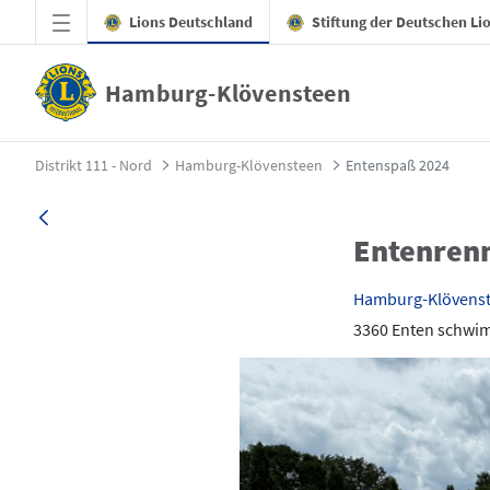
Zum Hauptinhalt springen
Lions Deutschland
Stiftung der Deutschen Li
Hamburg-Klövensteen
Entenspaß 2024 - Hamburg-Klövensteen
Distrikt 111 - Nord
Hamburg-Klövensteen
Entenspaß 2024
Entenrenn
Hamburg-Klövens
3360 Enten schwi