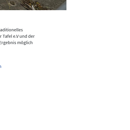
aditionelles
 Tafel e.V und der
 Ergebnis möglich
n